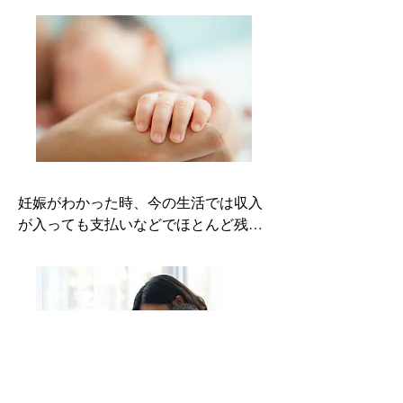
に相談しても解決できる兆しもなく。

お腹が大きくなるにつれ不安も増して
いく中で、円ブリオ基金センターを知
り藁にもすがる思いで相談いたしまし
た。

私にも余裕が生まれたときに、必ず恩
返しをさせて下さい。

（令和5年8月ご出産）
妊娠がわかった時、今の生活では収入
が入っても支払いなどでほとんど残ら
ず、中絶する費用もあるはずがなく、
健診費を払うのがやっとでした。

円ブリオで支援をしていただき、お金
の面はもちろんですが、精神的にすご
く支えになりました。おかげで娘とい
う宝物と出会うことができました。

みなさんの募金で救っていただいた感
謝の気持ちを忘れずに、何があっても