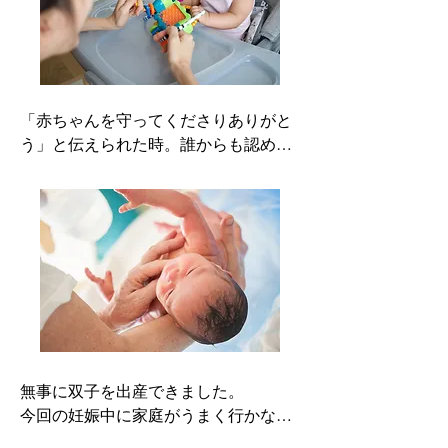
意でした。

そんな中、円ブリオの方々は最初から
親身になって話を聞いてくださり、励
ましてくださいました。

出産を支えてくださった皆様に感謝
「赤ちゃんを守ってくださりありがと
し、同じような悩みを持った人が安心
う」と伝えられた時。誰からも認めら
して出産の道を選べるよう、支える側
れていないのではないか？とまで思い
になりたいです。

詰めていた気持ちが、とても救われる
（平成27年10月ご出産）
言葉でした。

今回無事に出産でき、心の底から守り
たいと思える存在に出会えたのも、円
ブリオ基金センターのご支援のおかげ
だと思っています。

（令和5年8月ご出産）
無事に双子を出産できました。

今回の妊娠中に家庭がうまく行かなく
なり、金銭的にも非常に不安定で行政