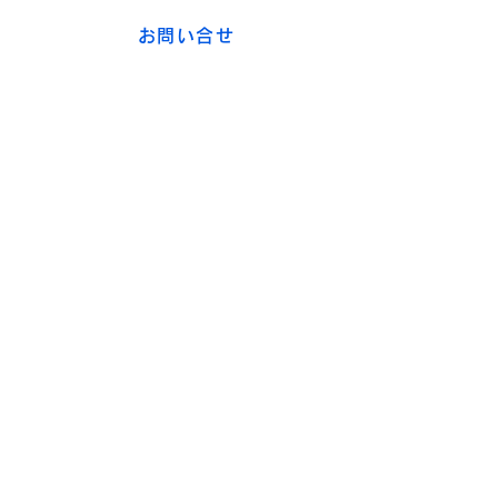
お問い合せ
1982年(昭和57年)再来日されたノー
ベル平和賞受賞者マザー・テレサの
「日本は美しい国だが、中絶が多く、