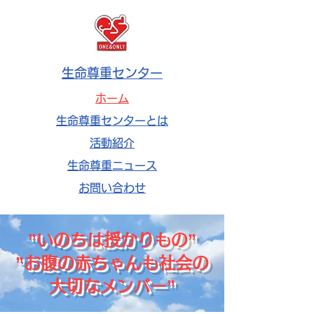
生命尊重センター
ホーム
生命尊重センターとは
活動紹介
生命尊重ニュース
お問い合わせ
”いのちは授かりもの”
​”お腹の赤ちゃんも社会の
大切なメンバー”